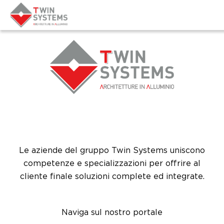
S
k
i
p
t
o
c
o
n
t
e
n
Le aziende del gruppo Twin Systems uniscono
t
competenze e specializzazioni per offrire al
cliente finale soluzioni complete ed integrate.
Naviga sul nostro portale