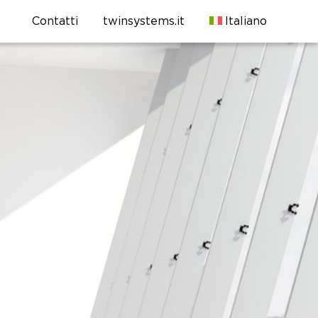
Contatti
twinsystems.it
Italiano